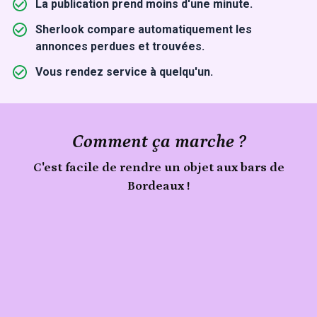
La publication prend moins d'une minute.
Sherlook compare automatiquement les
annonces perdues et trouvées.
Vous rendez service à quelqu'un.
Comment ça marche ?
C'est facile de rendre un objet aux bars de
Bordeaux !
Signale
Publie
un
objet
ton
trouvé
objet
aux
bars
de
Bordeaux
sur