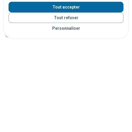
centres commerciaux
supermarchés
hôtels
Tout accepter
restaurants
stades
salles de spectacle
campings
Tout refuser
plages
parcs
universités
écoles
hôpitaux
Personnaliser
administrations
musées
bibliothèques
ports
Vos objets sont livrés partout en France grâce à nos
partenaires de confiance