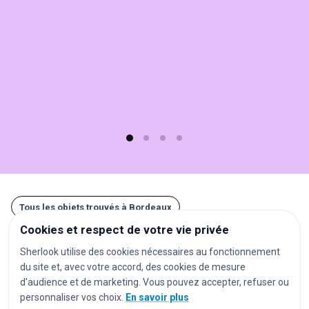
Sherlook.
C'est
simple,
rapide
(moins
d'1
min)
et
gratuit
!
Tous les objets trouvés à Bordeaux
Cookies et respect de votre vie privée
Autres recherches à Bordeaux
Sherlook utilise des cookies nécessaires au fonctionnement
du site et, avec votre accord, des cookies de mesure
gares
aéroports
stations de métro
d'audience et de marketing. Vous pouvez accepter, refuser ou
personnaliser vos choix.
En savoir plus
stations de tramway
arrêts de bus
parkings