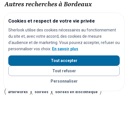
Autres recherches à Bordeaux
festivals
concerts
spectacles
pièces de théâtre
Cookies et respect de votre vie privée
opéras
séances de cinéma
matchs de football
Sherlook utilise des cookies nécessaires au fonctionnement
du site et, avec votre accord, des cookies de mesure
matchs de rugby
matchs de basket
tournois de tennis
d'audience et de marketing. Vous pouvez accepter, refuser ou
courses cyclistes
marathons
trails
courses à pied
personnaliser vos choix.
En savoir plus
salons
foires
expositions
congrès
conférences
Tout accepter
marchés
marchés de Noël
brocantes
vide-greniers
Tout refuser
carnavals
fêtes foraines
fêtes locales
Personnaliser
portes ouvertes
cérémonies
mariages
séminaires
afterworks
soirées
soirées en discothèque
événements étudiants
Journées du Patrimoine
Fête de la Musique
14 juillet