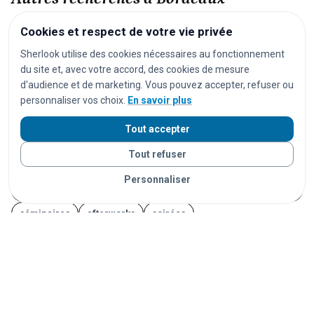
Cookies et respect de votre vie privée
festivals
concerts
spectacles
pièces de théâtre
Sherlook utilise des cookies nécessaires au fonctionnement
opéras
séances de cinéma
matchs de football
du site et, avec votre accord, des cookies de mesure
matchs de rugby
matchs de basket
tournois de tennis
d'audience et de marketing. Vous pouvez accepter, refuser ou
personnaliser vos choix.
En savoir plus
courses cyclistes
marathons
courses à pied
salons
foires
expositions
congrès
conférences
Tout accepter
marchés
marchés de Noël
brocantes
vide-greniers
Tout refuser
feux d'artifice
carnavals
fêtes foraines
Personnaliser
fêtes locales
portes ouvertes
cérémonies
mariages
séminaires
afterworks
soirées
soirées en discothèque
événements étudiants
Journées du Patrimoine
Fête de la Musique
14 juillet