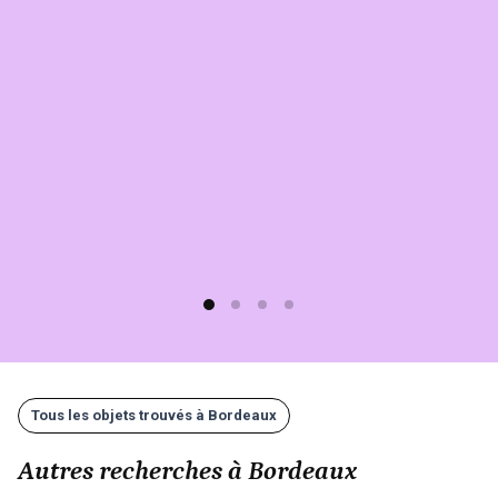
à
Bordeaux
sur
Sherlook.
C'est
simple,
rapide
(moins
d'1
min)
et
gratuit
!
Tous les objets trouvés à Bordeaux
Autres recherches à Bordeaux