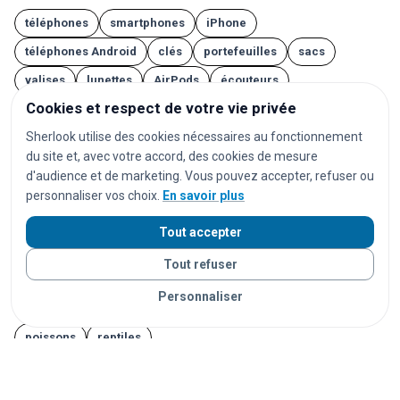
téléphones
smartphones
iPhone
téléphones Android
clés
portefeuilles
sacs
valises
lunettes
AirPods
écouteurs
Cookies et respect de votre vie privée
casques audio
ordinateurs
ordinateurs portables
Sherlook utilise des cookies nécessaires au fonctionnement
tablettes
montres
montres connectées
bijoux
du site et, avec votre accord, des cookies de mesure
documents
cartes d'identité
passeports
d'audience et de marketing. Vous pouvez accepter, refuser ou
permis de conduire
cartes bancaires
personnaliser vos choix.
En savoir plus
cartes de transport
vêtements
chaussures
Tout accepter
parapluies
doudous
jouets
appareils photo
Tout refuser
instruments de musique
trottinettes
animaux
chats
Personnaliser
chiens
lapins
furets
rongeurs
oiseaux
poissons
reptiles