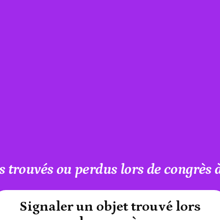
s trouvés ou perdus lors de congrès à
#A12AEB
Signaler un objet trouvé lors