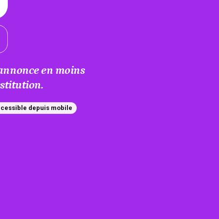
e annonce en moins
titution.
cessible depuis mobile