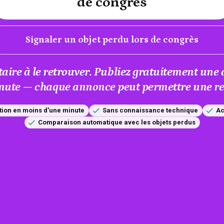
de congrès
Signaler un objet perdu lors de congrès
taire à le retrouver. Publiez gratuitement un
nute — chaque annonce peut permettre une res
tion en moins d'une minute
Sans connaissance technique
Ac
Comparaison automatique avec les objets perdus