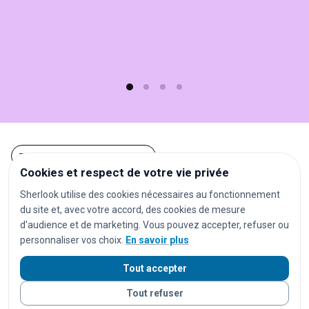
(moins
d'1
min)
et
gratuit
!
Tous les objets trouvés à Lille
Cookies et respect de votre vie privée
Autres recherches à Lille
Sherlook utilise des cookies nécessaires au fonctionnement
du site et, avec votre accord, des cookies de mesure
d'audience et de marketing. Vous pouvez accepter, refuser ou
festivals
concerts
spectacles
pièces de théâtre
personnaliser vos choix.
En savoir plus
opéras
séances de cinéma
matchs de football
Tout accepter
matchs de rugby
matchs de basket
tournois de tennis
marathons
trails
courses à pied
salons
foires
Tout refuser