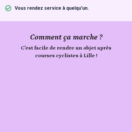
Vous rendez service à quelqu'un.
Comment ça marche ?
C'est facile de rendre un objet après
courses cyclistes à Lille !
Signale
un
Publie
objet
trouvé
ton
lors
objet
de
courses
cyclistes
à
Lille
sur
Sherlook.
C'est
simple,
rapide