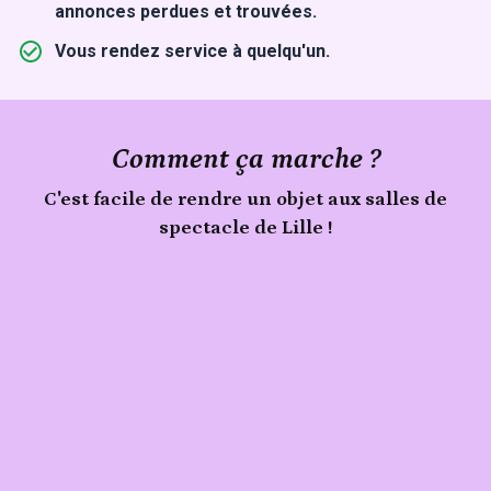
annonces perdues et trouvées.
Vous rendez service à quelqu'un.
Comment ça marche ?
C'est facile de rendre un objet aux salles de
spectacle de Lille !
Signale
un
Publie
objet
trouvé
ton
aux
objet
salles
de
spectacle
de
Lille
sur
Sherlook.
C'est
simple,