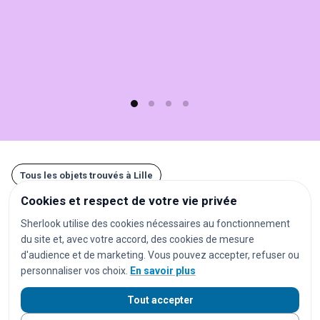
rapide
(moins
d'1
min)
et
gratuit
!
Tous les objets trouvés à Lille
Cookies et respect de votre vie privée
Autres recherches à Lille
Sherlook utilise des cookies nécessaires au fonctionnement
du site et, avec votre accord, des cookies de mesure
gares
aéroports
stations de métro
d'audience et de marketing. Vous pouvez accepter, refuser ou
stations de tramway
arrêts de bus
parkings
personnaliser vos choix.
En savoir plus
centres commerciaux
supermarchés
hôtels
Tout accepter
restaurants
bars
stades
campings
plages