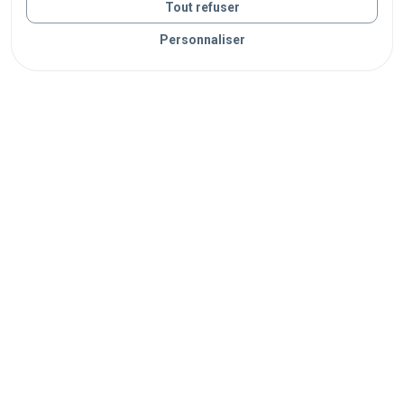
Tout refuser
parcs
universités
écoles
hôpitaux
Personnaliser
administrations
musées
bibliothèques
ports
Vos objets sont livrés partout en France grâce à nos
partenaires de confiance
Livraison sécurisée
Suivi en temps réel