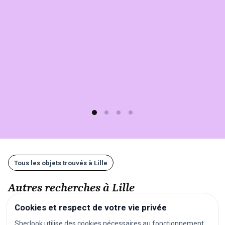
Lille
sur
Sherlook.
C'est
simple,
rapide
(moins
d'1
min)
et
gratuit
!
Tous les objets trouvés à Lille
Autres recherches à Lille
Cookies et respect de votre vie privée
festivals
concerts
spectacles
pièces de théâtre
Sherlook utilise des cookies nécessaires au fonctionnement