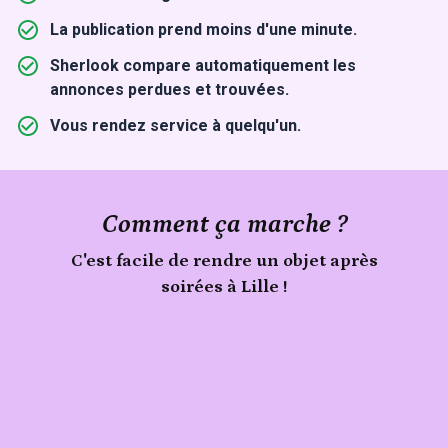
La publication prend moins d'une minute.
Sherlook compare automatiquement les
annonces perdues et trouvées.
Vous rendez service à quelqu'un.
Comment ça marche ?
C'est facile de rendre un objet après
soirées à Lille !
Signale
un
Publie
objet
ton
trouvé
lors
objet
de
soirées
à