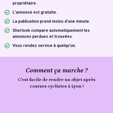
propriétaire.
L'annonce est gratuite.
La publication prend moins d'une minute.
Sherlook compare automatiquement les
annonces perdues et trouvées.
Vous rendez service à quelqu'un.
Comment ça marche ?
C'est facile de rendre un objet après
courses cyclistes à Lyon !
Signale
un
Publie
objet
trouvé
ton
lors
objet
de