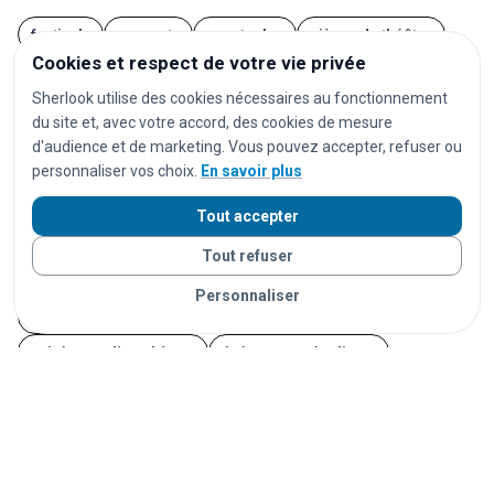
festivals
concerts
spectacles
pièces de théâtre
Cookies et respect de votre vie privée
opéras
séances de cinéma
matchs de football
Sherlook utilise des cookies nécessaires au fonctionnement
matchs de rugby
matchs de basket
tournois de tennis
du site et, avec votre accord, des cookies de mesure
marathons
trails
courses à pied
salons
foires
d'audience et de marketing. Vous pouvez accepter, refuser ou
personnaliser vos choix.
En savoir plus
expositions
congrès
conférences
marchés
marchés de Noël
brocantes
vide-greniers
Tout accepter
feux d'artifice
carnavals
fêtes foraines
Tout refuser
fêtes locales
portes ouvertes
cérémonies
mariages
Personnaliser
séminaires
afterworks
soirées
soirées en discothèque
événements étudiants
Journées du Patrimoine
Fête de la Musique
14 juillet