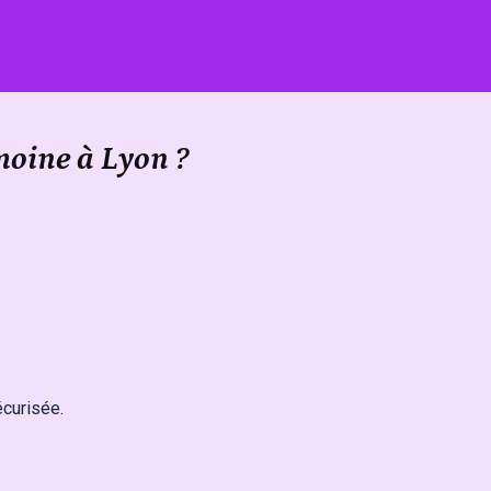
moine à Lyon ?
écurisée.