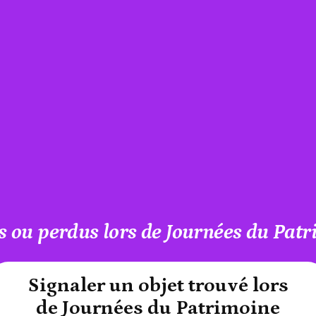
s ou perdus lors de Journées du Pat
#A12AEB
Signaler un objet trouvé lors
de Journées du Patrimoine