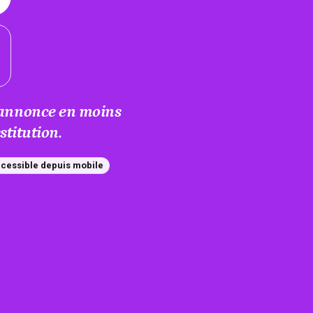
e annonce en moins
titution.
cessible depuis mobile