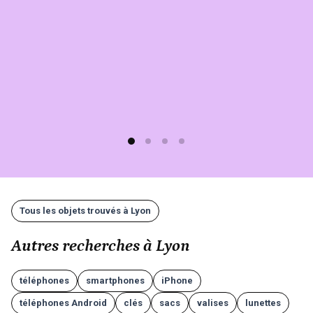
simple,
rapide
(moins
d'1
min)
et
gratuit
!
Tous les objets trouvés à Lyon
Autres recherches à Lyon
téléphones
smartphones
iPhone
téléphones Android
clés
sacs
valises
lunettes