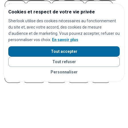
AirPods
écouteurs
casques audio
ordinateurs
Cookies et respect de votre vie privée
ordinateurs portables
tablettes
montres
Sherlook utilise des cookies nécessaires au fonctionnement
montres connectées
bijoux
documents
du site et, avec votre accord, des cookies de mesure
cartes d'identité
passeports
permis de conduire
d'audience et de marketing. Vous pouvez accepter, refuser ou
personnaliser vos choix.
En savoir plus
cartes bancaires
cartes de transport
vêtements
chaussures
parapluies
doudous
jouets
Tout accepter
appareils photo
instruments de musique
vélos
Tout refuser
trottinettes
animaux
chats
chiens
lapins
Personnaliser
furets
rongeurs
oiseaux
poissons
reptiles
Vos objets sont livrés partout en France grâce à nos
partenaires de confiance