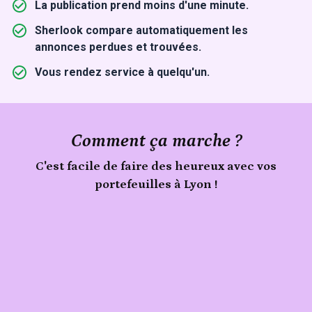
La publication prend moins d'une minute.
Sherlook compare automatiquement les
annonces perdues et trouvées.
Vous rendez service à quelqu'un.
Comment ça marche ?
C'est facile de faire des heureux avec vos
portefeuilles à Lyon !
Publie
Signale
ton
portefeuilles
trouvé
objet
à
Lyon
sur
Sherlook.
C'est