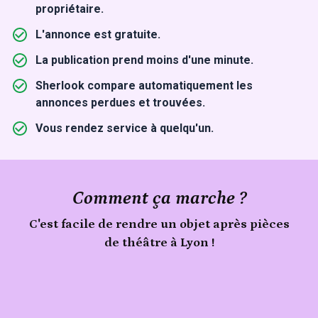
propriétaire.
L'annonce est gratuite.
La publication prend moins d'une minute.
Sherlook compare automatiquement les
annonces perdues et trouvées.
Vous rendez service à quelqu'un.
Comment ça marche ?
C'est facile de rendre un objet après pièces
de théâtre à Lyon !
Signale
un
objet
Publie
trouvé
ton
lors
de
objet