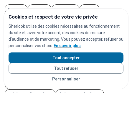
festivals
concerts
spectacles
opéras
Cookies et respect de votre vie privée
séances de cinéma
matchs de football
Sherlook utilise des cookies nécessaires au fonctionnement
matchs de rugby
matchs de basket
tournois de tennis
du site et, avec votre accord, des cookies de mesure
courses cyclistes
marathons
trails
courses à pied
d'audience et de marketing. Vous pouvez accepter, refuser ou
personnaliser vos choix.
En savoir plus
salons
foires
expositions
congrès
conférences
marchés
marchés de Noël
brocantes
vide-greniers
Tout accepter
feux d'artifice
carnavals
fêtes foraines
Tout refuser
fêtes locales
portes ouvertes
cérémonies
mariages
Personnaliser
séminaires
afterworks
soirées
soirées en discothèque
événements étudiants
Journées du Patrimoine
Fête de la Musique
14 juillet