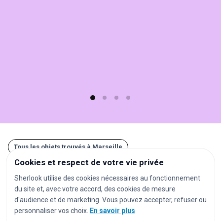
Sherlook.
C'est
simple,
rapide
(moins
d'1
min)
et
gratuit
!
Tous les objets trouvés à Marseille
Cookies et respect de votre vie privée
Autres recherches à Marseille
Sherlook utilise des cookies nécessaires au fonctionnement
du site et, avec votre accord, des cookies de mesure
gares
aéroports
stations de métro
d'audience et de marketing. Vous pouvez accepter, refuser ou
personnaliser vos choix.
En savoir plus
stations de tramway
arrêts de bus
parkings