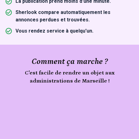
La publication prend moins d'une minute.
Sherlook compare automatiquement les
annonces perdues et trouvées.
Vous rendez service à quelqu'un.
Comment ça marche ?
C'est facile de rendre un objet aux
administrations de Marseille !
Signale
Publie
un
objet
ton
trouvé
objet
aux
administrations
de
Marseille
sur