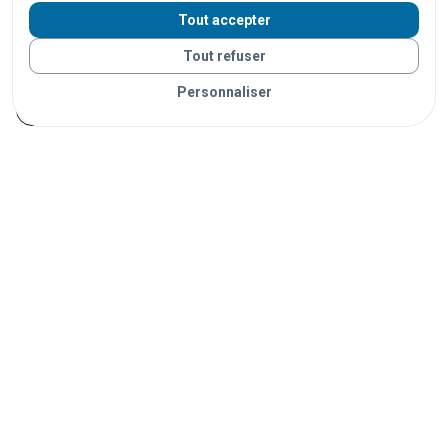
centres commerciaux
supermarchés
hôtels
Tout accepter
restaurants
bars
stades
salles de spectacle
Tout refuser
campings
plages
parcs
universités
écoles
Personnaliser
hôpitaux
musées
bibliothèques
ports
Vos objets sont livrés partout en France grâce à nos
partenaires de confiance