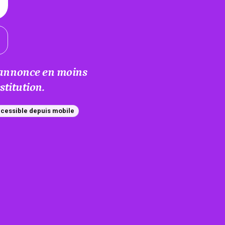
e annonce en moins
titution.
cessible depuis mobile