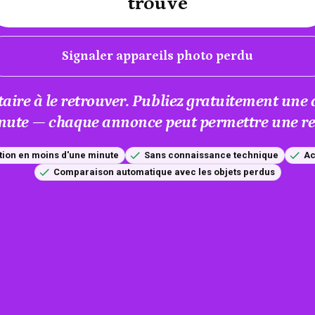
trouvé
Signaler appareils photo perdu
taire à le retrouver. Publiez gratuitement un
nute — chaque annonce peut permettre une res
tion en moins d'une minute
Sans connaissance technique
Ac
Comparaison automatique avec les objets perdus