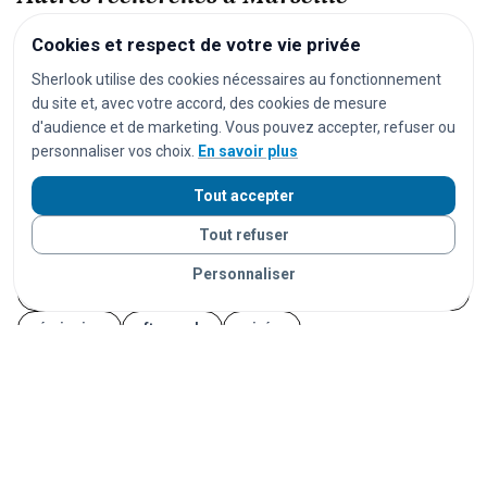
Cookies et respect de votre vie privée
festivals
concerts
spectacles
pièces de théâtre
Sherlook utilise des cookies nécessaires au fonctionnement
opéras
séances de cinéma
matchs de football
du site et, avec votre accord, des cookies de mesure
matchs de rugby
matchs de basket
tournois de tennis
d'audience et de marketing. Vous pouvez accepter, refuser ou
personnaliser vos choix.
En savoir plus
courses cyclistes
marathons
trails
courses à pied
salons
foires
expositions
congrès
conférences
Tout accepter
marchés
marchés de Noël
brocantes
vide-greniers
Tout refuser
feux d'artifice
carnavals
fêtes foraines
Personnaliser
fêtes locales
portes ouvertes
cérémonies
mariages
séminaires
afterworks
soirées
événements étudiants
Journées du Patrimoine
Fête de la Musique
14 juillet