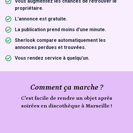
Vous augmentez les chances de retrouver le
propriétaire.
L'annonce est gratuite.
La publication prend moins d'une minute.
Sherlook compare automatiquement les
annonces perdues et trouvées.
Vous rendez service à quelqu'un.
Comment ça marche ?
C'est facile de rendre un objet après
soirées en discothèque à Marseille !
Signale
un
objet
Publie
trouvé
ton
lors