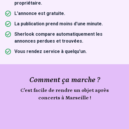
propriétaire.
L'annonce est gratuite.
La publication prend moins d'une minute.
Sherlook compare automatiquement les
annonces perdues et trouvées.
Vous rendez service à quelqu'un.
Comment ça marche ?
C'est facile de rendre un objet après
concerts à Marseille !
Signale
un
Publie
objet
ton
trouvé
lors
objet