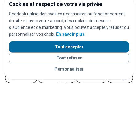
Cookies et respect de votre vie privée
festivals
spectacles
pièces de théâtre
opéras
Sherlook utilise des cookies nécessaires au fonctionnement
séances de cinéma
matchs de football
du site et, avec votre accord, des cookies de mesure
d'audience et de marketing. Vous pouvez accepter, refuser ou
matchs de rugby
matchs de basket
tournois de tennis
personnaliser vos choix.
En savoir plus
courses cyclistes
marathons
trails
courses à pied
Tout accepter
salons
foires
expositions
congrès
conférences
Tout refuser
marchés
marchés de Noël
brocantes
vide-greniers
feux d'artifice
carnavals
fêtes foraines
Personnaliser
fêtes locales
portes ouvertes
cérémonies
mariages
séminaires
afterworks
soirées
soirées en discothèque
événements étudiants
Journées du Patrimoine
Fête de la Musique
14 juillet