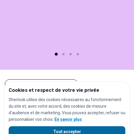
C'est
simple,
rapide
(moins
d'1
min)
et
gratuit
!
Tous les objets trouvés à Marseille
Cookies et respect de votre vie privée
Autres recherches à Marseille
Sherlook utilise des cookies nécessaires au fonctionnement
du site et, avec votre accord, des cookies de mesure
d'audience et de marketing. Vous pouvez accepter, refuser ou
gares
aéroports
stations de métro
personnaliser vos choix.
En savoir plus
stations de tramway
arrêts de bus
parkings
Tout accepter
centres commerciaux
hôtels
restaurants
bars