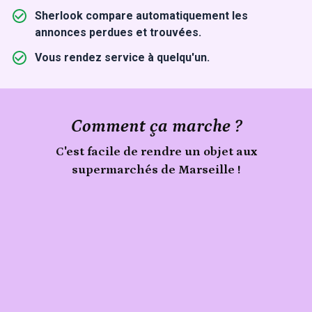
Sherlook compare automatiquement les
annonces perdues et trouvées.
Vous rendez service à quelqu'un.
Comment ça marche ?
C'est facile de rendre un objet aux
supermarchés de Marseille !
Signale
Publie
un
objet
ton
trouvé
objet
aux
supermarchés
de
Marseille
sur
Sherlook.