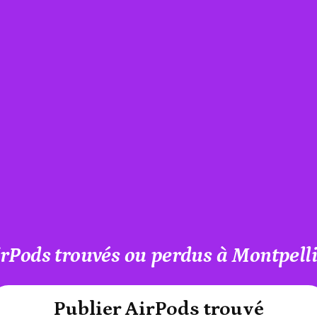
rPods trouvés ou perdus à Montpell
#A12AEB
Publier AirPods trouvé