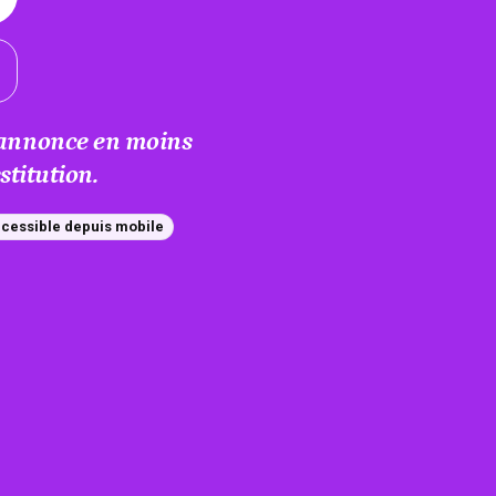
e annonce en moins
titution.
cessible depuis mobile