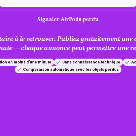
Signaler AirPods perdu
taire à le retrouver. Publiez gratuitement un
nute — chaque annonce peut permettre une res
tion en moins d'une minute
Sans connaissance technique
Ac
Comparaison automatique avec les objets perdus