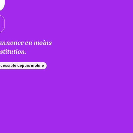
e annonce en moins
titution.
cessible depuis mobile