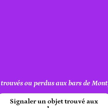
 trouvés ou perdus aux bars de Mont
#A12AEB
Signaler un objet trouvé aux