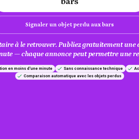
bars
Signaler un objet perdu aux bars
taire à le retrouver. Publiez gratuitement un
nute — chaque annonce peut permettre une res
tion en moins d'une minute
Sans connaissance technique
Ac
Comparaison automatique avec les objets perdus