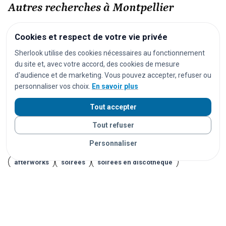
Autres recherches à Montpellier
festivals
concerts
spectacles
pièces de théâtre
Cookies et respect de votre vie privée
opéras
séances de cinéma
matchs de football
Sherlook utilise des cookies nécessaires au fonctionnement
du site et, avec votre accord, des cookies de mesure
matchs de rugby
matchs de basket
tournois de tennis
d'audience et de marketing. Vous pouvez accepter, refuser ou
courses cyclistes
marathons
trails
courses à pied
personnaliser vos choix.
En savoir plus
salons
foires
expositions
congrès
conférences
Tout accepter
marchés
marchés de Noël
brocantes
vide-greniers
Tout refuser
carnavals
fêtes foraines
fêtes locales
Personnaliser
portes ouvertes
cérémonies
mariages
séminaires
afterworks
soirées
soirées en discothèque
événements étudiants
Journées du Patrimoine
Fête de la Musique
14 juillet