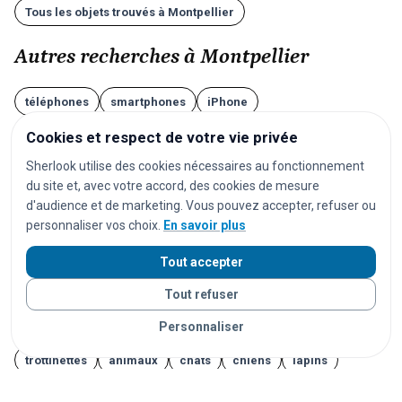
Tous les objets trouvés à Montpellier
Autres recherches à Montpellier
téléphones
smartphones
iPhone
téléphones Android
clés
sacs
valises
lunettes
Cookies et respect de votre vie privée
AirPods
écouteurs
casques audio
ordinateurs
Sherlook utilise des cookies nécessaires au fonctionnement
du site et, avec votre accord, des cookies de mesure
ordinateurs portables
tablettes
montres
d'audience et de marketing. Vous pouvez accepter, refuser ou
montres connectées
bijoux
documents
personnaliser vos choix.
En savoir plus
cartes d'identité
passeports
permis de conduire
Tout accepter
cartes bancaires
cartes de transport
vêtements
Tout refuser
chaussures
parapluies
doudous
jouets
Personnaliser
appareils photo
instruments de musique
vélos
trottinettes
animaux
chats
chiens
lapins
furets
rongeurs
oiseaux
poissons
reptiles