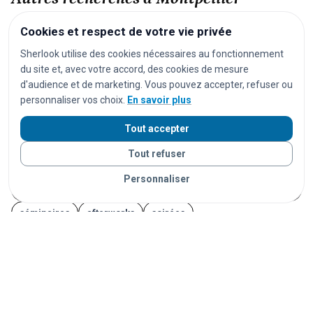
Cookies et respect de votre vie privée
festivals
concerts
pièces de théâtre
opéras
Sherlook utilise des cookies nécessaires au fonctionnement
séances de cinéma
matchs de football
du site et, avec votre accord, des cookies de mesure
matchs de rugby
matchs de basket
tournois de tennis
d'audience et de marketing. Vous pouvez accepter, refuser ou
personnaliser vos choix.
En savoir plus
courses cyclistes
marathons
trails
courses à pied
salons
foires
expositions
congrès
conférences
Tout accepter
marchés
marchés de Noël
brocantes
vide-greniers
Tout refuser
feux d'artifice
carnavals
fêtes foraines
Personnaliser
fêtes locales
portes ouvertes
cérémonies
mariages
séminaires
afterworks
soirées
soirées en discothèque
événements étudiants
Journées du Patrimoine
Fête de la Musique
14 juillet