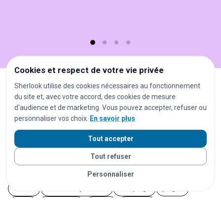
et
gratuit
!
Cookies et respect de votre vie privée
Sherlook utilise des cookies nécessaires au fonctionnement
Tous les objets trouvés à Montpellier
du site et, avec votre accord, des cookies de mesure
d'audience et de marketing. Vous pouvez accepter, refuser ou
Autres recherches à Montpellier
personnaliser vos choix.
En savoir plus
Tout accepter
gares
aéroports
stations de métro
Tout refuser
stations de tramway
arrêts de bus
parkings
centres commerciaux
hôtels
restaurants
bars
Personnaliser
stades
salles de spectacle
campings
plages
parcs
universités
écoles
hôpitaux
administrations
musées
bibliothèques
ports