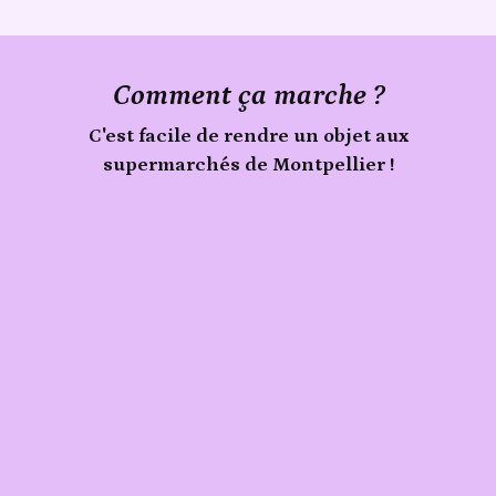
Comment ça marche ?
C'est facile de rendre un objet aux
supermarchés de Montpellier !
Signale
Publie
un
objet
ton
trouvé
objet
aux
supermarchés
de
Montpellier
sur
Sherlook.
C'est
simple,
rapide
(moins
d'1
min)