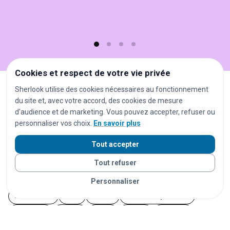
et
gratuit
!
Cookies et respect de votre vie privée
Sherlook utilise des cookies nécessaires au fonctionnement
Tous les objets trouvés à Montpellier
du site et, avec votre accord, des cookies de mesure
d'audience et de marketing. Vous pouvez accepter, refuser ou
Autres recherches à Montpellier
personnaliser vos choix.
En savoir plus
Tout accepter
gares
aéroports
stations de métro
Tout refuser
stations de tramway
arrêts de bus
parkings
centres commerciaux
supermarchés
hôtels
Personnaliser
restaurants
bars
stades
salles de spectacle
campings
plages
parcs
écoles
hôpitaux
administrations
musées
bibliothèques
ports