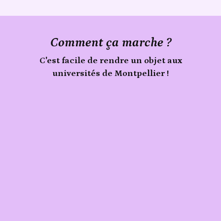
Comment ça marche ?
C'est facile de rendre un objet aux
universités de Montpellier !
Signale
Publie
un
objet
ton
trouvé
objet
aux
universités
de
Montpellier
sur
Sherlook.
C'est
simple,
rapide
(moins
d'1
min)