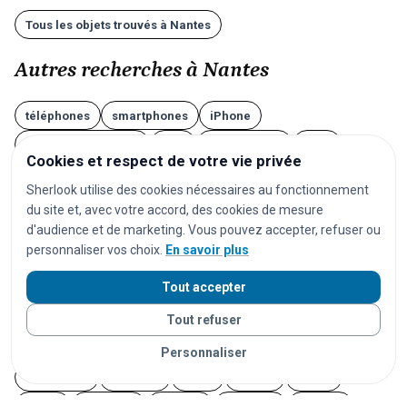
Tous les objets trouvés à Nantes
Autres recherches à Nantes
téléphones
smartphones
iPhone
téléphones Android
clés
portefeuilles
sacs
Cookies et respect de votre vie privée
valises
lunettes
AirPods
écouteurs
Sherlook utilise des cookies nécessaires au fonctionnement
casques audio
ordinateurs
ordinateurs portables
du site et, avec votre accord, des cookies de mesure
d'audience et de marketing. Vous pouvez accepter, refuser ou
tablettes
montres
montres connectées
bijoux
personnaliser vos choix.
En savoir plus
documents
cartes d'identité
passeports
Tout accepter
permis de conduire
cartes de transport
vêtements
chaussures
parapluies
doudous
jouets
Tout refuser
appareils photo
instruments de musique
vélos
Personnaliser
trottinettes
animaux
chats
chiens
lapins
furets
rongeurs
oiseaux
poissons
reptiles