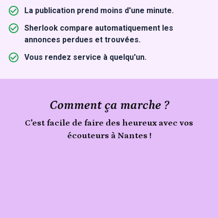
La publication prend moins d'une minute.
Sherlook compare automatiquement les
annonces perdues et trouvées.
Vous rendez service à quelqu'un.
Comment ça marche ?
C'est facile de faire des heureux avec vos
écouteurs à Nantes !
Publie
Signale
ton
écouteurs
trouvé
objet
à
Nantes
sur
Sherlook.