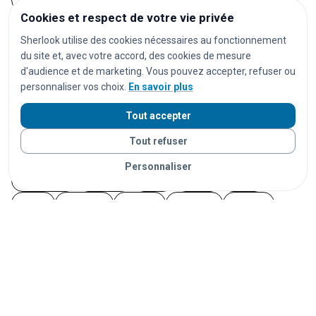
téléphones Android
clés
portefeuilles
sacs
Cookies et respect de votre vie privée
valises
lunettes
AirPods
casques audio
Sherlook utilise des cookies nécessaires au fonctionnement
ordinateurs
ordinateurs portables
tablettes
du site et, avec votre accord, des cookies de mesure
montres
montres connectées
bijoux
documents
d'audience et de marketing. Vous pouvez accepter, refuser ou
personnaliser vos choix.
En savoir plus
cartes d'identité
passeports
permis de conduire
cartes bancaires
cartes de transport
vêtements
Tout accepter
chaussures
parapluies
doudous
jouets
Tout refuser
appareils photo
instruments de musique
vélos
Personnaliser
trottinettes
animaux
chats
chiens
lapins
furets
rongeurs
oiseaux
poissons
reptiles
Vos objets sont livrés partout en France grâce à nos
partenaires de confiance