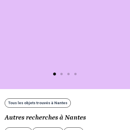
sur
Sherlook.
C'est
simple,
rapide
(moins
d'1
min)
et
gratuit
!
Tous les objets trouvés à Nantes
Autres recherches à Nantes