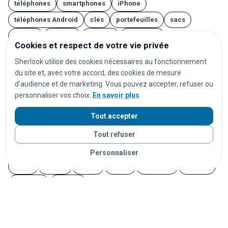
téléphones
smartphones
iPhone
téléphones Android
clés
portefeuilles
sacs
valises
lunettes
AirPods
écouteurs
Cookies et respect de votre vie privée
casques audio
ordinateurs
ordinateurs portables
Sherlook utilise des cookies nécessaires au fonctionnement
tablettes
montres
montres connectées
bijoux
du site et, avec votre accord, des cookies de mesure
d'audience et de marketing. Vous pouvez accepter, refuser ou
documents
cartes d'identité
passeports
personnaliser vos choix.
En savoir plus
permis de conduire
cartes bancaires
Tout accepter
cartes de transport
vêtements
chaussures
parapluies
doudous
appareils photo
Tout refuser
instruments de musique
vélos
trottinettes
animaux
Personnaliser
chats
chiens
lapins
furets
rongeurs
oiseaux
poissons
reptiles