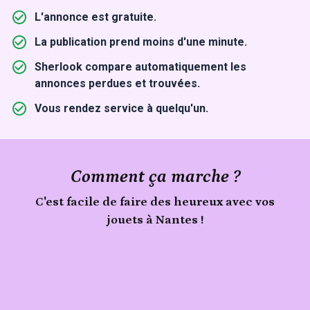
L'annonce est gratuite.
La publication prend moins d'une minute.
Sherlook compare automatiquement les
annonces perdues et trouvées.
Vous rendez service à quelqu'un.
Comment ça marche ?
C'est facile de faire des heureux avec vos
jouets à Nantes !
Publie
Signale
ton
jouets
trouvé
objet
à
Nantes