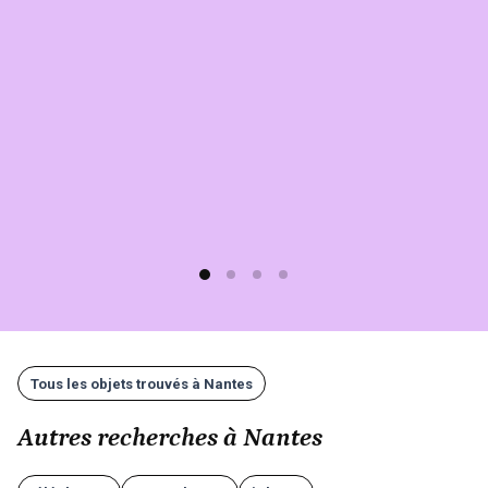
sur
Sherlook.
C'est
simple,
rapide
(moins
d'1
min)
et
gratuit
!
Tous les objets trouvés à Nantes
Autres recherches à Nantes