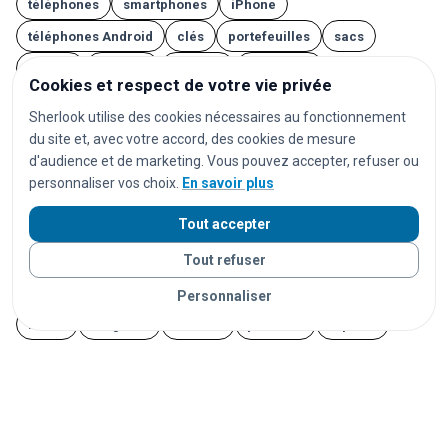
téléphones
smartphones
iPhone
téléphones Android
clés
portefeuilles
sacs
valises
lunettes
AirPods
écouteurs
Cookies et respect de votre vie privée
casques audio
ordinateurs portables
tablettes
Sherlook utilise des cookies nécessaires au fonctionnement
montres
montres connectées
bijoux
documents
du site et, avec votre accord, des cookies de mesure
d'audience et de marketing. Vous pouvez accepter, refuser ou
cartes d'identité
passeports
permis de conduire
personnaliser vos choix.
En savoir plus
cartes bancaires
cartes de transport
vêtements
Tout accepter
chaussures
parapluies
doudous
jouets
Tout refuser
appareils photo
instruments de musique
vélos
trottinettes
animaux
chats
chiens
lapins
Personnaliser
furets
rongeurs
oiseaux
poissons
reptiles
Vos objets sont livrés partout en France grâce à nos