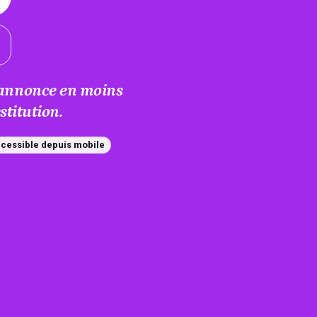
e annonce en moins
titution.
cessible depuis mobile