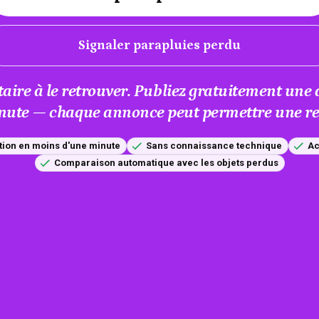
Signaler parapluies perdu
taire à le retrouver. Publiez gratuitement un
nute — chaque annonce peut permettre une res
tion en moins d'une minute
Sans connaissance technique
Ac
Comparaison automatique avec les objets perdus