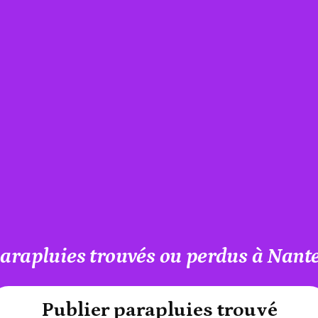
arapluies trouvés ou perdus à Nant
#A12AEB
Publier parapluies trouvé