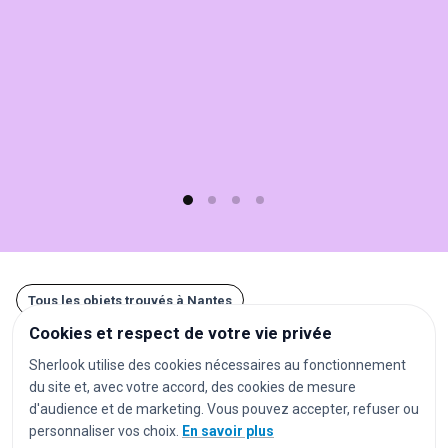
Sherlook.
C'est
simple,
rapide
(moins
d'1
min)
et
gratuit
!
Tous les objets trouvés à Nantes
Cookies et respect de votre vie privée
Autres recherches à Nantes
Sherlook utilise des cookies nécessaires au fonctionnement
du site et, avec votre accord, des cookies de mesure
gares
aéroports
stations de métro
d'audience et de marketing. Vous pouvez accepter, refuser ou
personnaliser vos choix.
En savoir plus
stations de tramway
arrêts de bus