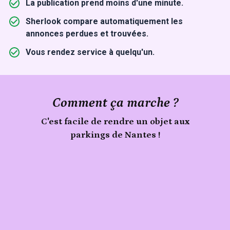
La publication prend moins d'une minute.
Sherlook compare automatiquement les
annonces perdues et trouvées.
Vous rendez service à quelqu'un.
Comment ça marche ?
C'est facile de rendre un objet aux
parkings de Nantes !
Signale
Publie
un
objet
ton
trouvé
objet
aux
parkings
de
Nantes
sur