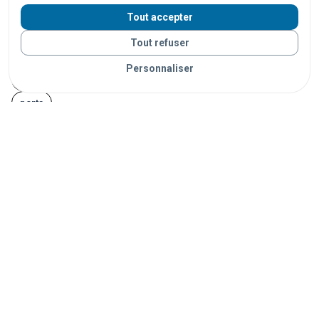
centres commerciaux
supermarchés
hôtels
Tout accepter
restaurants
bars
stades
salles de spectacle
Tout refuser
campings
plages
parcs
universités
écoles
Personnaliser
hôpitaux
administrations
musées
bibliothèques
ports
Vos objets sont livrés partout en France grâce à nos
partenaires de confiance