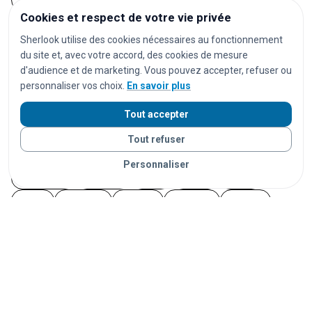
téléphones Android
clés
portefeuilles
valises
Cookies et respect de votre vie privée
lunettes
AirPods
écouteurs
casques audio
Sherlook utilise des cookies nécessaires au fonctionnement
ordinateurs
ordinateurs portables
tablettes
du site et, avec votre accord, des cookies de mesure
montres
montres connectées
bijoux
documents
d'audience et de marketing. Vous pouvez accepter, refuser ou
personnaliser vos choix.
En savoir plus
cartes d'identité
passeports
permis de conduire
cartes bancaires
cartes de transport
vêtements
Tout accepter
chaussures
parapluies
doudous
jouets
Tout refuser
appareils photo
instruments de musique
vélos
Personnaliser
trottinettes
animaux
chats
chiens
lapins
furets
rongeurs
oiseaux
poissons
reptiles
Vos objets sont livrés partout en France grâce à nos
partenaires de confiance