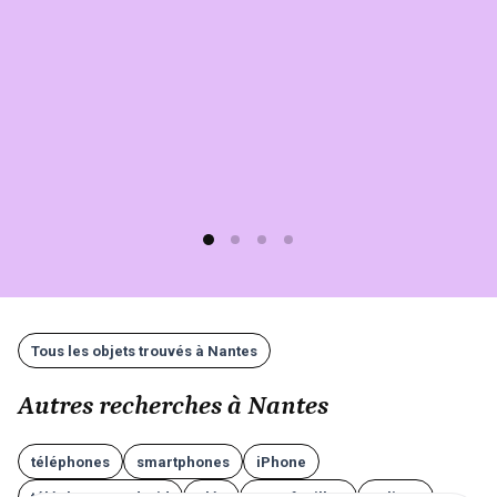
C'est
simple,
rapide
(moins
d'1
min)
et
gratuit
!
Tous les objets trouvés à Nantes
Autres recherches à Nantes
téléphones
smartphones
iPhone