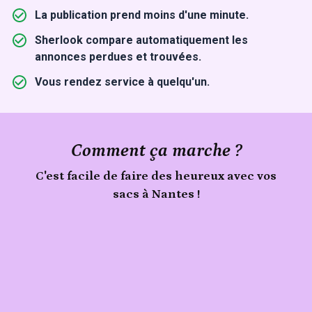
La publication prend moins d'une minute.
Sherlook compare automatiquement les
annonces perdues et trouvées.
Vous rendez service à quelqu'un.
Comment ça marche ?
C'est facile de faire des heureux avec vos
sacs à Nantes !
Publie
Signale
ton
sacs
trouvé
objet
à
Nantes
sur
Sherlook.