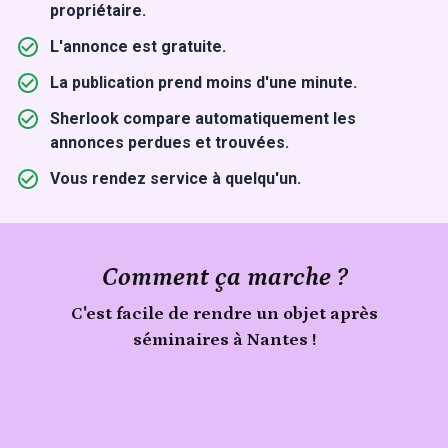
propriétaire.
L'annonce est gratuite.
La publication prend moins d'une minute.
Sherlook compare automatiquement les
annonces perdues et trouvées.
Vous rendez service à quelqu'un.
Comment ça marche ?
C'est facile de rendre un objet après
séminaires à Nantes !
Signale
un
Publie
objet
ton
trouvé
lors
objet