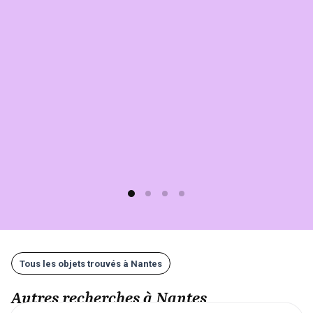
de
séminaires
à
Nantes
sur
Sherlook.
C'est
simple,
rapide
(moins
d'1
min)
et
gratuit
!
Tous les objets trouvés à Nantes
Autres recherches à Nantes