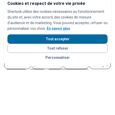
Cookies et respect de votre vie privée
festivals
concerts
spectacles
pièces de théâtre
Sherlook utilise des cookies nécessaires au fonctionnement
opéras
séances de cinéma
matchs de football
du site et, avec votre accord, des cookies de mesure
d'audience et de marketing. Vous pouvez accepter, refuser ou
matchs de rugby
matchs de basket
tournois de tennis
personnaliser vos choix.
En savoir plus
courses cyclistes
marathons
trails
courses à pied
Tout accepter
salons
foires
expositions
congrès
conférences
Tout refuser
marchés
marchés de Noël
brocantes
vide-greniers
feux d'artifice
carnavals
fêtes foraines
Personnaliser
fêtes locales
portes ouvertes
cérémonies
mariages
afterworks
soirées
soirées en discothèque
événements étudiants
Journées du Patrimoine
Fête de la Musique
14 juillet