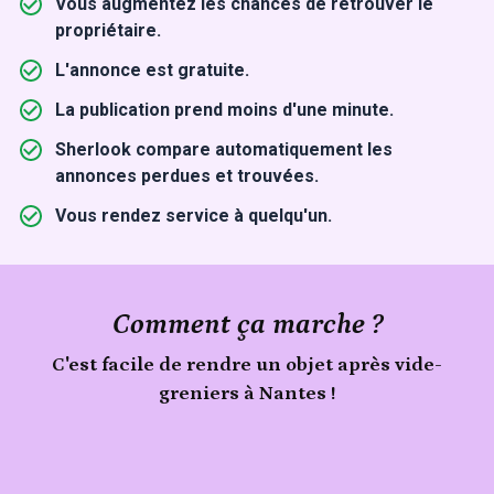
Vous augmentez les chances de retrouver le
propriétaire.
L'annonce est gratuite.
La publication prend moins d'une minute.
Sherlook compare automatiquement les
annonces perdues et trouvées.
Vous rendez service à quelqu'un.
Comment ça marche ?
C'est facile de rendre un objet après vide-
greniers à Nantes !
Signale
un
Publie
objet
trouvé
ton
lors