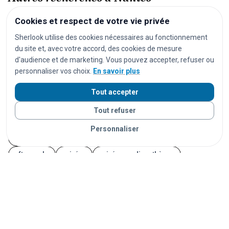
Cookies et respect de votre vie privée
festivals
concerts
spectacles
pièces de théâtre
Sherlook utilise des cookies nécessaires au fonctionnement
opéras
séances de cinéma
matchs de football
du site et, avec votre accord, des cookies de mesure
matchs de rugby
matchs de basket
tournois de tennis
d'audience et de marketing. Vous pouvez accepter, refuser ou
personnaliser vos choix.
En savoir plus
courses cyclistes
marathons
trails
courses à pied
salons
foires
expositions
congrès
conférences
Tout accepter
marchés
marchés de Noël
brocantes
feux d'artifice
Tout refuser
carnavals
fêtes foraines
fêtes locales
Personnaliser
portes ouvertes
cérémonies
mariages
séminaires
afterworks
soirées
soirées en discothèque
événements étudiants
Journées du Patrimoine
Fête de la Musique
14 juillet