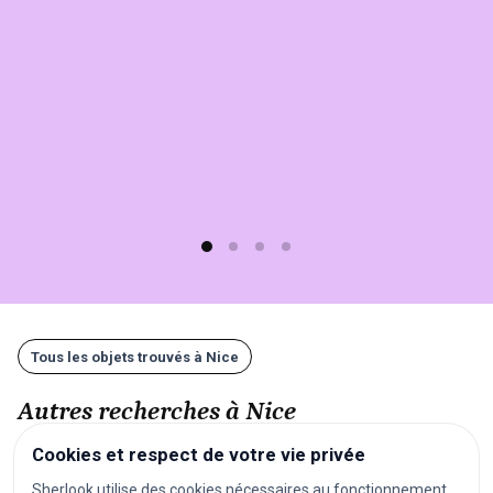
Nice
sur
Sherlook.
C'est
simple,
rapide
(moins
d'1
min)
et
gratuit
!
Tous les objets trouvés à Nice
Autres recherches à Nice
Cookies et respect de votre vie privée
festivals
concerts
spectacles
pièces de théâtre
Sherlook utilise des cookies nécessaires au fonctionnement