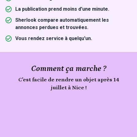
La publication prend moins d'une minute.
Sherlook compare automatiquement les
annonces perdues et trouvées.
Vous rendez service à quelqu'un.
Comment ça marche ?
C'est facile de rendre un objet après 14
juillet à Nice !
Signale
un
Publie
objet
trouvé
ton
lors
objet
de
14
juillet
à