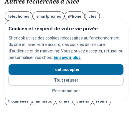
Autres recherches à Nice
téléphones
smartphones
iPhone
clés
portefeuilles
sacs
valises
lunettes
AirPods
Cookies et respect de votre vie privée
écouteurs
casques audio
ordinateurs
Sherlook utilise des cookies nécessaires au fonctionnement
du site et, avec votre accord, des cookies de mesure
ordinateurs portables
tablettes
montres
d'audience et de marketing. Vous pouvez accepter, refuser ou
montres connectées
bijoux
documents
personnaliser vos choix.
En savoir plus
cartes d'identité
passeports
permis de conduire
Tout accepter
cartes bancaires
cartes de transport
vêtements
Tout refuser
chaussures
parapluies
doudous
jouets
Personnaliser
appareils photo
instruments de musique
vélos
trottinettes
animaux
chats
chiens
lapins
furets
rongeurs
oiseaux
poissons
reptiles