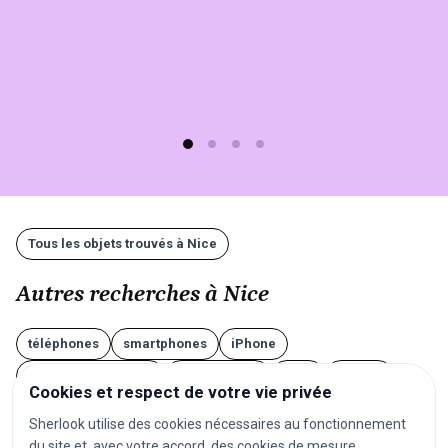
d'1
min)
et
gratuit
!
Tous les objets trouvés à Nice
Autres recherches à Nice
téléphones
smartphones
iPhone
téléphones Android
portefeuilles
sacs
valises
Cookies et respect de votre vie privée
lunettes
AirPods
écouteurs
casques audio
Sherlook utilise des cookies nécessaires au fonctionnement
ordinateurs
ordinateurs portables
tablettes
du site et, avec votre accord, des cookies de mesure