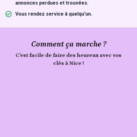
annonces perdues et trouvées.
Vous rendez service à quelqu'un.
Comment ça marche ?
C'est facile de faire des heureux avec vos
clés à Nice !
Publie
Signale
ton
clés
trouvé
objet
à
Nice
sur
Sherlook.
C'est
simple,
rapide
(moins