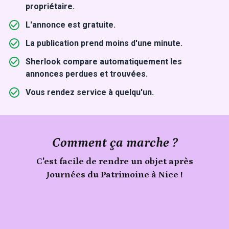
propriétaire.
L'annonce est gratuite.
La publication prend moins d'une minute.
Sherlook compare automatiquement les
annonces perdues et trouvées.
Vous rendez service à quelqu'un.
Comment ça marche ?
C'est facile de rendre un objet après
Journées du Patrimoine à Nice !
Signale
un
objet
Publie
trouvé
ton
lors
de
objet