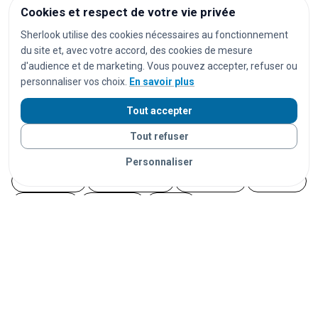
Cookies et respect de votre vie privée
festivals
concerts
spectacles
pièces de théâtre
Sherlook utilise des cookies nécessaires au fonctionnement
opéras
séances de cinéma
matchs de football
du site et, avec votre accord, des cookies de mesure
d'audience et de marketing. Vous pouvez accepter, refuser ou
matchs de rugby
matchs de basket
tournois de tennis
personnaliser vos choix.
En savoir plus
courses cyclistes
marathons
trails
courses à pied
Tout accepter
salons
foires
expositions
congrès
conférences
marchés
marchés de Noël
brocantes
vide-greniers
Tout refuser
feux d'artifice
carnavals
fêtes foraines
Personnaliser
fêtes locales
portes ouvertes
cérémonies
mariages
séminaires
afterworks
soirées
soirées en discothèque
événements étudiants
Fête de la Musique
14 juillet