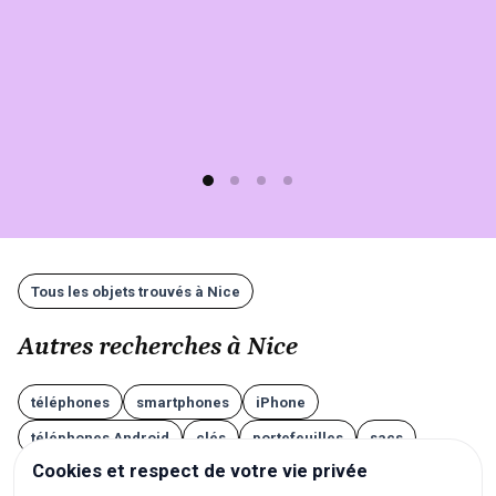
(moins
d'1
min)
et
gratuit
!
Tous les objets trouvés à Nice
Autres recherches à Nice
téléphones
smartphones
iPhone
téléphones Android
clés
portefeuilles
sacs
Cookies et respect de votre vie privée
valises
AirPods
écouteurs
casques audio