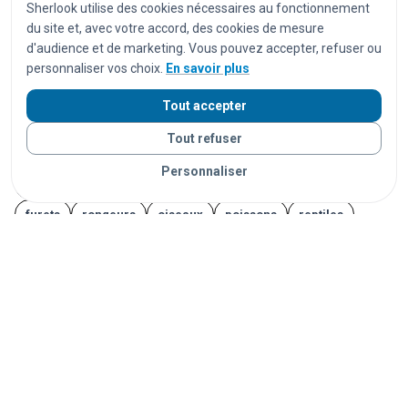
Sherlook utilise des cookies nécessaires au fonctionnement
ordinateurs
ordinateurs portables
tablettes
du site et, avec votre accord, des cookies de mesure
montres
montres connectées
bijoux
documents
d'audience et de marketing. Vous pouvez accepter, refuser ou
personnaliser vos choix.
En savoir plus
cartes d'identité
passeports
permis de conduire
cartes bancaires
cartes de transport
vêtements
Tout accepter
chaussures
parapluies
doudous
jouets
Tout refuser
appareils photo
instruments de musique
vélos
Personnaliser
trottinettes
animaux
chats
chiens
lapins
furets
rongeurs
oiseaux
poissons
reptiles
Vos objets sont livrés partout en France grâce à nos
partenaires de confiance