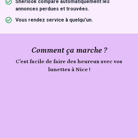
Sherlook compare automatiquement les
annonces perdues et trouvées.
Vous rendez service à quelqu'un.
Comment ça marche ?
C'est facile de faire des heureux avec vos
lunettes à Nice !
Publie
Signale
ton
lunettes
trouvé
objet
à
Nice
sur
Sherlook.
C'est
simple,
rapide