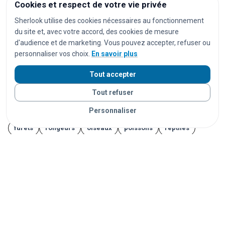
Cookies et respect de votre vie privée
casques audio
ordinateurs
ordinateurs portables
Sherlook utilise des cookies nécessaires au fonctionnement
du site et, avec votre accord, des cookies de mesure
tablettes
montres
montres connectées
bijoux
d'audience et de marketing. Vous pouvez accepter, refuser ou
documents
cartes d'identité
permis de conduire
personnaliser vos choix.
En savoir plus
cartes bancaires
cartes de transport
vêtements
Tout accepter
chaussures
parapluies
doudous
jouets
Tout refuser
appareils photo
instruments de musique
vélos
Personnaliser
trottinettes
animaux
chats
chiens
lapins
furets
rongeurs
oiseaux
poissons
reptiles
Vos objets sont livrés partout en France grâce à nos
partenaires de confiance