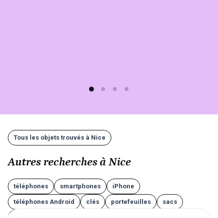
rapide
(moins
d'1
min)
et
gratuit
!
Tous les objets trouvés à Nice
Autres recherches à Nice
téléphones
smartphones
iPhone
téléphones Android
clés
portefeuilles
sacs
valises
lunettes
AirPods
écouteurs