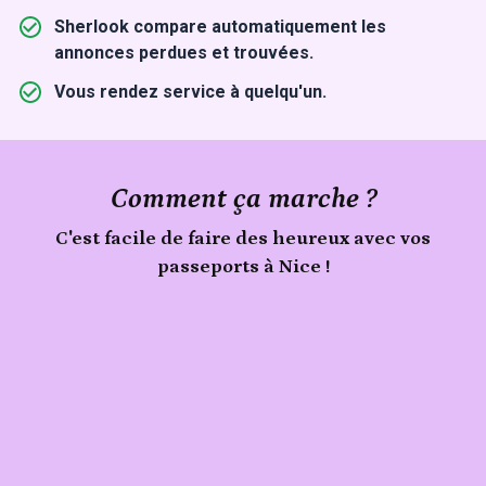
Sherlook compare automatiquement les
annonces perdues et trouvées.
Vous rendez service à quelqu'un.
Comment ça marche ?
C'est facile de faire des heureux avec vos
passeports à Nice !
Publie
Signale
ton
passeports
trouvé
objet
à
Nice
sur
Sherlook.
C'est
simple,