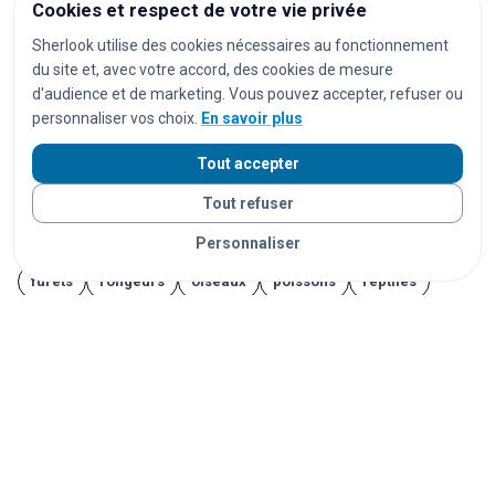
Cookies et respect de votre vie privée
casques audio
ordinateurs
ordinateurs portables
Sherlook utilise des cookies nécessaires au fonctionnement
du site et, avec votre accord, des cookies de mesure
montres
montres connectées
bijoux
documents
d'audience et de marketing. Vous pouvez accepter, refuser ou
cartes d'identité
passeports
permis de conduire
personnaliser vos choix.
En savoir plus
cartes bancaires
cartes de transport
vêtements
Tout accepter
chaussures
parapluies
doudous
jouets
Tout refuser
appareils photo
instruments de musique
vélos
Personnaliser
trottinettes
animaux
chats
chiens
lapins
furets
rongeurs
oiseaux
poissons
reptiles
Vos objets sont livrés partout en France grâce à nos
partenaires de confiance