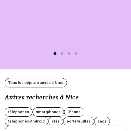
rapide
(moins
d'1
min)
et
gratuit
!
Tous les objets trouvés à Nice
Autres recherches à Nice
téléphones
smartphones
iPhone
téléphones Android
clés
portefeuilles
sacs
valises
lunettes
AirPods
écouteurs