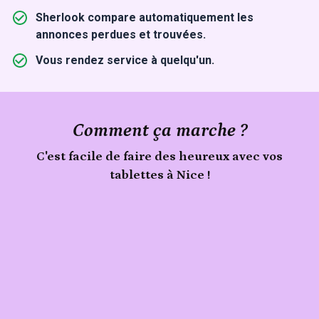
Sherlook compare automatiquement les
annonces perdues et trouvées.
Vous rendez service à quelqu'un.
Comment ça marche ?
C'est facile de faire des heureux avec vos
tablettes à Nice !
Publie
Signale
ton
tablettes
trouvé
objet
à
Nice
sur
Sherlook.
C'est
simple,