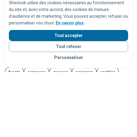
Sherlook utilise des cookies nécessaires au fonctionnement
ordinateurs portables
tablettes
montres
du site et, avec votre accord, des cookies de mesure
montres connectées
bijoux
documents
d'audience et de marketing. Vous pouvez accepter, refuser ou
personnaliser vos choix.
En savoir plus
cartes d'identité
passeports
permis de conduire
cartes bancaires
cartes de transport
vêtements
Tout accepter
chaussures
parapluies
doudous
jouets
Tout refuser
appareils photo
instruments de musique
vélos
Personnaliser
trottinettes
animaux
chats
chiens
lapins
furets
rongeurs
oiseaux
poissons
reptiles
Vos objets sont livrés partout en France grâce à nos
partenaires de confiance