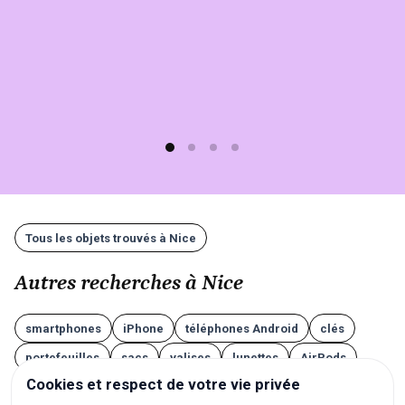
(moins
d'1
min)
et
gratuit
!
Tous les objets trouvés à Nice
Autres recherches à Nice
smartphones
iPhone
téléphones Android
clés
portefeuilles
sacs
valises
lunettes
AirPods
Cookies et respect de votre vie privée
écouteurs
casques audio
ordinateurs