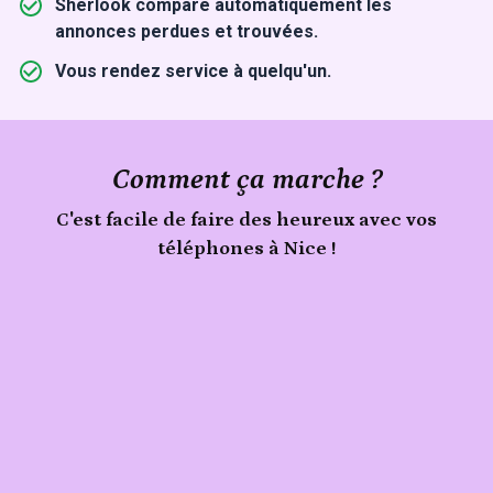
Sherlook compare automatiquement les
annonces perdues et trouvées.
Vous rendez service à quelqu'un.
Comment ça marche ?
C'est facile de faire des heureux avec vos
téléphones à Nice !
Publie
Signale
ton
téléphones
trouvé
objet
à
Nice
sur
Sherlook.
C'est
simple,
rapide