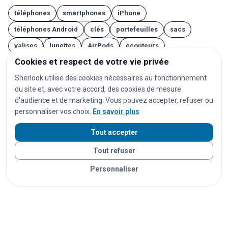
téléphones
smartphones
iPhone
téléphones Android
clés
portefeuilles
sacs
valises
lunettes
AirPods
écouteurs
Cookies et respect de votre vie privée
casques audio
ordinateurs portables
tablettes
Sherlook utilise des cookies nécessaires au fonctionnement
montres
montres connectées
bijoux
documents
du site et, avec votre accord, des cookies de mesure
cartes d'identité
passeports
permis de conduire
d'audience et de marketing. Vous pouvez accepter, refuser ou
cartes bancaires
cartes de transport
vêtements
personnaliser vos choix.
En savoir plus
chaussures
parapluies
doudous
jouets
Tout accepter
appareils photo
instruments de musique
vélos
Tout refuser
trottinettes
animaux
chats
chiens
lapins
Personnaliser
furets
rongeurs
oiseaux
poissons
reptiles