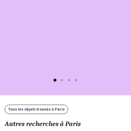
à
Paris
sur
Sherlook.
C'est
simple,
rapide
(moins
d'1
min)
et
gratuit
!
Tous les objets trouvés à Paris
Autres recherches à Paris