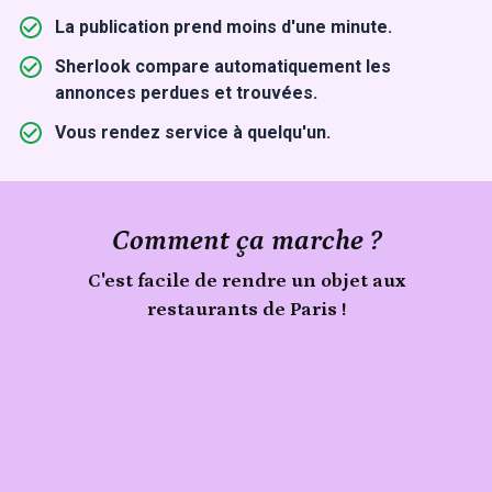
La publication prend moins d'une minute.
Sherlook compare automatiquement les
annonces perdues et trouvées.
Vous rendez service à quelqu'un.
Comment ça marche ?
C'est facile de rendre un objet aux
restaurants de Paris !
Signale
Publie
un
objet
ton
trouvé
objet
aux
restaurants
de
Paris