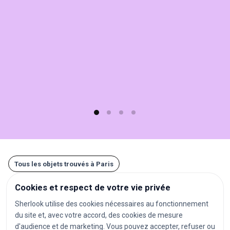
sur
Sherlook.
C'est
simple,
rapide
(moins
d'1
min)
et
gratuit
!
Tous les objets trouvés à Paris
Cookies et respect de votre vie privée
Autres recherches à Paris
Sherlook utilise des cookies nécessaires au fonctionnement
du site et, avec votre accord, des cookies de mesure
gares
aéroports
stations de métro
d'audience et de marketing. Vous pouvez accepter, refuser ou