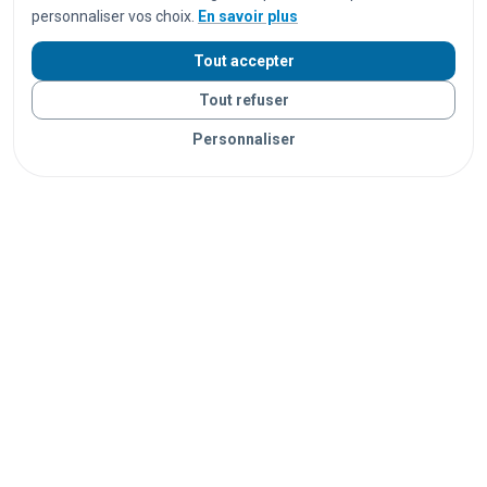
stations de tramway
arrêts de bus
parkings
personnaliser vos choix.
En savoir plus
centres commerciaux
supermarchés
hôtels
bars
Tout accepter
stades
salles de spectacle
campings
plages
Tout refuser
parcs
universités
écoles
hôpitaux
Personnaliser
administrations
musées
bibliothèques
ports
Vos objets sont livrés partout en France grâce à nos
partenaires de confiance