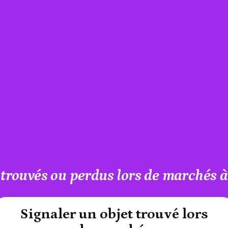
 trouvés ou perdus lors de marchés 
#A12AEB
Signaler un objet trouvé lors