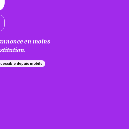
e annonce en moins
titution.
cessible depuis mobile