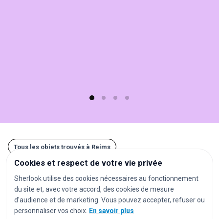
Sherlook.
C'est
simple,
rapide
(moins
d'1
min)
et
gratuit
!
Tous les objets trouvés à Reims
Cookies et respect de votre vie privée
Autres recherches à Reims
Sherlook utilise des cookies nécessaires au fonctionnement
du site et, avec votre accord, des cookies de mesure
gares
aéroports
stations de métro
d'audience et de marketing. Vous pouvez accepter, refuser ou
personnaliser vos choix.
En savoir plus
stations de tramway
arrêts de bus
parkings