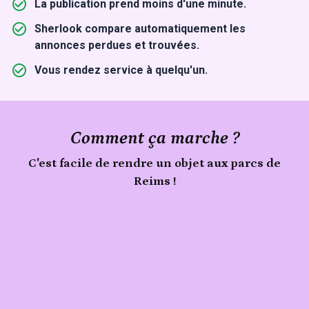
La publication prend moins d'une minute.
Sherlook compare automatiquement les
annonces perdues et trouvées.
Vous rendez service à quelqu'un.
Comment ça marche ?
C'est facile de rendre un objet aux parcs de
Reims !
Signale
Publie
un
objet
ton
trouvé
objet
aux
parcs
de
Reims
sur