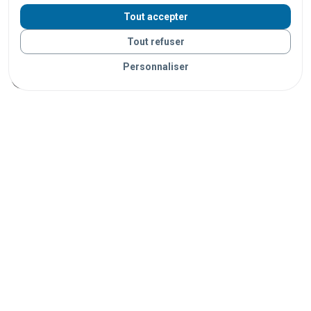
centres commerciaux
supermarchés
hôtels
Tout accepter
restaurants
bars
stades
salles de spectacle
Tout refuser
campings
plages
universités
écoles
hôpitaux
Personnaliser
administrations
musées
bibliothèques
ports
Vos objets sont livrés partout en France grâce à nos
partenaires de confiance