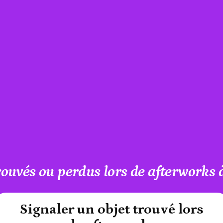
rouvés ou perdus lors de afterworks
#A12AEB
Signaler un objet trouvé lors