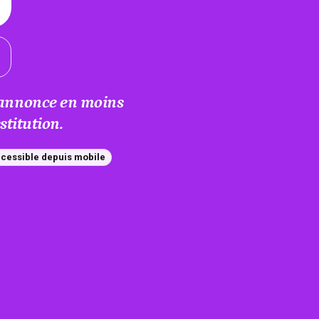
e annonce en moins
titution.
cessible depuis mobile