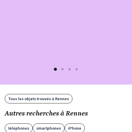
Sherlook.
C'est
simple,
rapide
(moins
d'1
min)
et
gratuit
!
Tous les objets trouvés à Rennes
Autres recherches à Rennes
téléphones
smartphones
iPhone