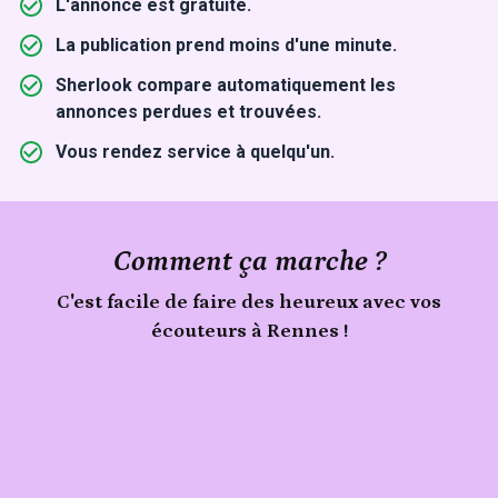
L'annonce est gratuite.
La publication prend moins d'une minute.
Sherlook compare automatiquement les
annonces perdues et trouvées.
Vous rendez service à quelqu'un.
Comment ça marche ?
C'est facile de faire des heureux avec vos
écouteurs à Rennes !
Publie
Signale
ton
écouteurs
trouvé
objet
à
Rennes
sur