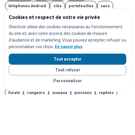
téléphones Android
clés
portefeuilles
sacs
valises
lunettes
AirPods
casques audio
Cookies et respect de votre vie privée
ordinateurs
ordinateurs portables
tablettes
Sherlook utilise des cookies nécessaires au fonctionnement
du site et, avec votre accord, des cookies de mesure
montres
montres connectées
bijoux
documents
d'audience et de marketing. Vous pouvez accepter, refuser ou
cartes d'identité
passeports
permis de conduire
personnaliser vos choix.
En savoir plus
cartes bancaires
cartes de transport
vêtements
Tout accepter
chaussures
parapluies
doudous
jouets
Tout refuser
appareils photo
instruments de musique
vélos
Personnaliser
trottinettes
animaux
chats
chiens
lapins
furets
rongeurs
oiseaux
poissons
reptiles
Vos objets sont livrés partout en France grâce à nos