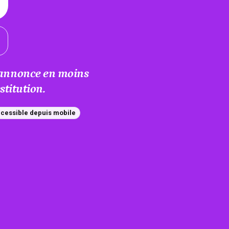
e annonce en moins
titution.
cessible depuis mobile