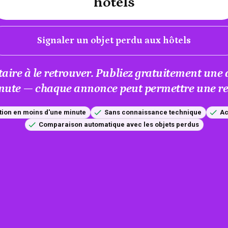
hôtels
Signaler un objet perdu aux hôtels
taire à le retrouver. Publiez gratuitement un
nute — chaque annonce peut permettre une res
tion en moins d'une minute
Sans connaissance technique
Ac
Comparaison automatique avec les objets perdus