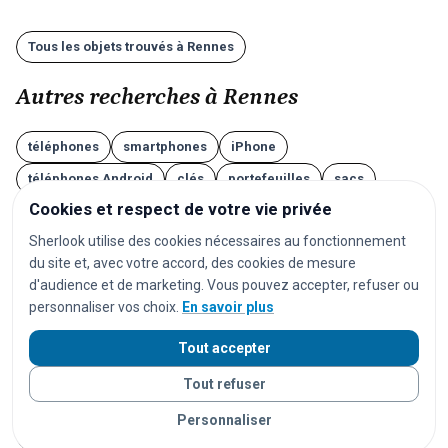
Tous les objets trouvés à Rennes
Autres recherches à Rennes
téléphones
smartphones
iPhone
téléphones Android
clés
portefeuilles
sacs
Cookies et respect de votre vie privée
valises
lunettes
AirPods
écouteurs
Sherlook utilise des cookies nécessaires au fonctionnement
casques audio
ordinateurs
tablettes
montres
du site et, avec votre accord, des cookies de mesure
montres connectées
bijoux
documents
d'audience et de marketing. Vous pouvez accepter, refuser ou
personnaliser vos choix.
En savoir plus
cartes d'identité
passeports
permis de conduire
cartes bancaires
cartes de transport
vêtements
Tout accepter
chaussures
parapluies
doudous
jouets
Tout refuser
appareils photo
instruments de musique
vélos
Personnaliser
trottinettes
animaux
chats
chiens
lapins