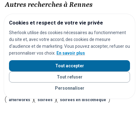
Autres recherches à Rennes
festivals
concerts
spectacles
pièces de théâtre
Cookies et respect de votre vie privée
opéras
séances de cinéma
matchs de football
Sherlook utilise des cookies nécessaires au fonctionnement
du site et, avec votre accord, des cookies de mesure
matchs de rugby
matchs de basket
tournois de tennis
d'audience et de marketing. Vous pouvez accepter, refuser ou
courses cyclistes
marathons
trails
courses à pied
personnaliser vos choix.
En savoir plus
salons
foires
expositions
congrès
conférences
Tout accepter
marchés
marchés de Noël
brocantes
vide-greniers
Tout refuser
feux d'artifice
carnavals
fêtes foraines
Personnaliser
fêtes locales
cérémonies
mariages
séminaires
afterworks
soirées
soirées en discothèque
événements étudiants
Journées du Patrimoine
Fête de la Musique
14 juillet